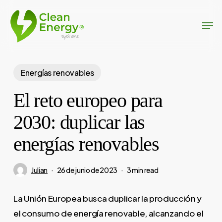
Skip
Men
to
Close
main
Menu
content
Energías renovables
El reto europeo para
2030: duplicar las
energías renovables
Julian
26 de junio de 2023
3 min read
La Unión Europea busca duplicar la producción y
el consumo de energía renovable, alcanzando el