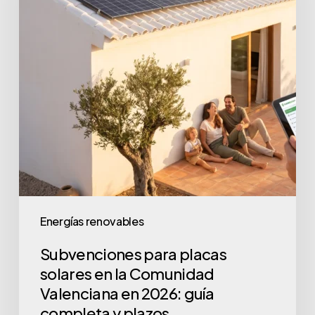
en
la
Comunidad
Valenciana
en
2026:
guía
completa
y
plazos
Energías renovables
Subvenciones para placas
solares en la Comunidad
Valenciana en 2026: guía
completa y plazos