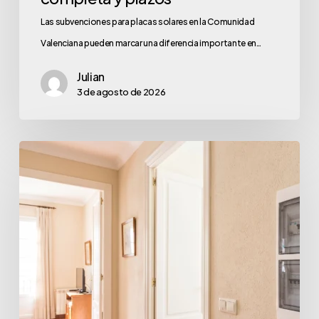
Las subvenciones para placas solares en la Comunidad
Valenciana pueden marcar una diferencia importante en…
Julian
3 de agosto de 2026
¿Se
puede
dar
de
alta
la
luz
sin