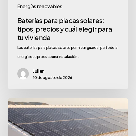
Energías renovables
Baterías para placas solares:
tipos, precios y cuál elegir para
tu vivienda
Las baterías para placas solares permiten guardar parte de la
energía que produce una instalación…
Julian
10 de agosto de 2026
Subvenciones
para
placas
solares