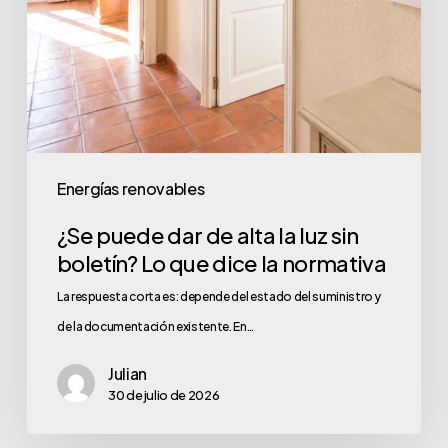
boletín?
Lo
que
dice
la
normativa
Energías renovables
¿Se puede dar de alta la luz sin
boletín? Lo que dice la normativa
La respuesta corta es: depende del estado del suministro y
de la documentación existente. En…
Julian
30 de julio de 2026